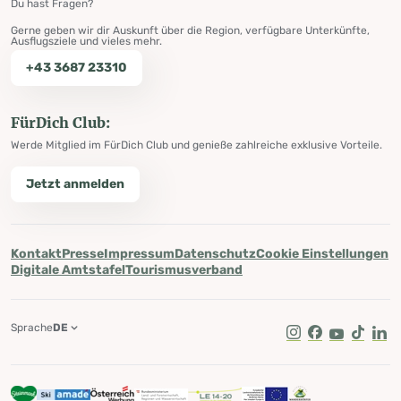
Du hast Fragen?
Gerne geben wir dir Auskunft über die Region, verfügbare Unterkünfte,
Ausflugsziele und vieles mehr.
+43 3687 23310
FürDich Club:
Werde Mitglied im FürDich Club und genieße zahlreiche exklusive Vorteile.
Jetzt anmelden
Kontakt
Presse
Impressum
Datenschutz
Cookie Einstellungen
Digitale Amtstafel
Tourismusverband
Sprache
DE
Instagram
Facebook
Youtube
Tik Tok
Lin