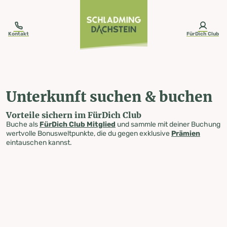
table-of-content.title
Unterkunft suchen & buchen
Zum Inhalt springen
Zum Inhaltsverzeichnis springen
Zur Navigation springen
Kontakt
FürDich Club
Unterkunft suchen & buchen
Vorteile sichern im FürDich Club
Buche als
FürDich Club Mitglied
und sammle mit deiner Buchung
wertvolle Bonusweltpunkte, die du gegen exklusive
Prämien
eintauschen kannst.