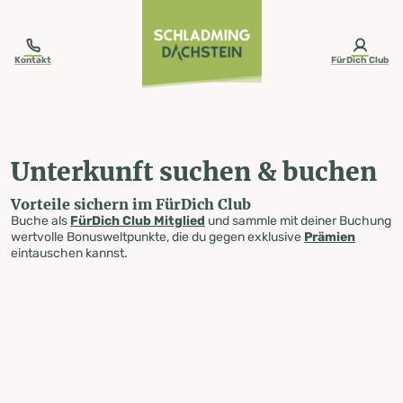
table-of-content.title
Unterkunft suchen & buchen
Zum Inhalt springen
Zum Inhaltsverzeichnis springen
Zur Navigation springen
Kontakt
FürDich Club
Unterkunft suchen & buchen
Vorteile sichern im FürDich Club
Buche als
FürDich Club Mitglied
und sammle mit deiner Buchung
wertvolle Bonusweltpunkte, die du gegen exklusive
Prämien
eintauschen kannst.