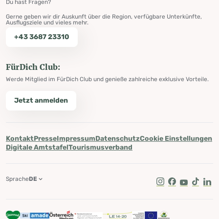
Du hast Fragen?
Gerne geben wir dir Auskunft über die Region, verfügbare Unterkünfte,
Ausflugsziele und vieles mehr.
+43 3687 23310
FürDich Club:
Werde Mitglied im FürDich Club und genieße zahlreiche exklusive Vorteile.
Jetzt anmelden
Kontakt
Presse
Impressum
Datenschutz
Cookie Einstellungen
Digitale Amtstafel
Tourismusverband
Sprache
DE
Instagram
Facebook
Youtube
Tik Tok
Lin