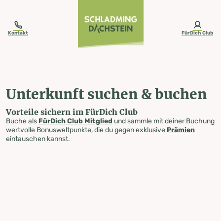
table-of-content.title
Unterkunft suchen & buchen
Zum Inhalt springen
Zum Inhaltsverzeichnis springen
Zur Navigation springen
Kontakt
FürDich Club
Unterkunft suchen & buchen
Vorteile sichern im FürDich Club
Buche als
FürDich Club Mitglied
und sammle mit deiner Buchung
wertvolle Bonusweltpunkte, die du gegen exklusive
Prämien
eintauschen kannst.