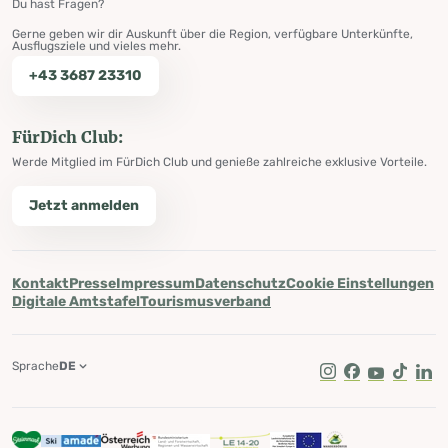
Du hast Fragen?
Gerne geben wir dir Auskunft über die Region, verfügbare Unterkünfte,
Ausflugsziele und vieles mehr.
+43 3687 23310
FürDich Club:
Werde Mitglied im FürDich Club und genieße zahlreiche exklusive Vorteile.
Jetzt anmelden
Kontakt
Presse
Impressum
Datenschutz
Cookie Einstellungen
Digitale Amtstafel
Tourismusverband
Sprache
DE
Instagram
Facebook
Youtube
Tik Tok
Lin