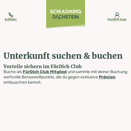
table-of-content.title
Unterkunft suchen & buchen
Zum Inhalt springen
Zum Inhaltsverzeichnis springen
Zur Navigation springen
Kontakt
FürDich Club
Unterkunft suchen & buchen
Vorteile sichern im FürDich Club
Buche als
FürDich Club Mitglied
und sammle mit deiner Buchung
wertvolle Bonusweltpunkte, die du gegen exklusive
Prämien
eintauschen kannst.