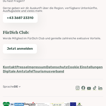
Du hast Fragen?
Gerne geben wir dir Auskunft über die Region, verfügbare Unterkünfte,
Ausflugsziele und vieles mehr.
+43 3687 23310
FürDich Club:
Werde Mitglied im FürDich Club und genieße zahlreiche exklusive Vorteile.
Jetzt anmelden
Kontakt
Presse
Impressum
Datenschutz
Cookie Einstellungen
Digitale Amtstafel
Tourismusverband
Sprache
DE
Instagram
Facebook
Youtube
Tik Tok
Lin