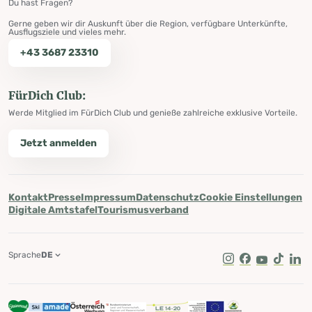
Du hast Fragen?
Gerne geben wir dir Auskunft über die Region, verfügbare Unterkünfte,
Ausflugsziele und vieles mehr.
+43 3687 23310
FürDich Club:
Werde Mitglied im FürDich Club und genieße zahlreiche exklusive Vorteile.
Jetzt anmelden
Kontakt
Presse
Impressum
Datenschutz
Cookie Einstellungen
Digitale Amtstafel
Tourismusverband
Sprache
DE
Instagram
Facebook
Youtube
Tik Tok
Lin