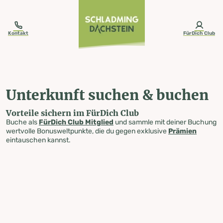
table-of-content.title
Unterkunft suchen & buchen
Zum Inhalt springen
Zum Inhaltsverzeichnis springen
Zur Navigation springen
Kontakt
FürDich Club
Unterkunft suchen & buchen
Vorteile sichern im FürDich Club
Buche als
FürDich Club Mitglied
und sammle mit deiner Buchung
wertvolle Bonusweltpunkte, die du gegen exklusive
Prämien
eintauschen kannst.