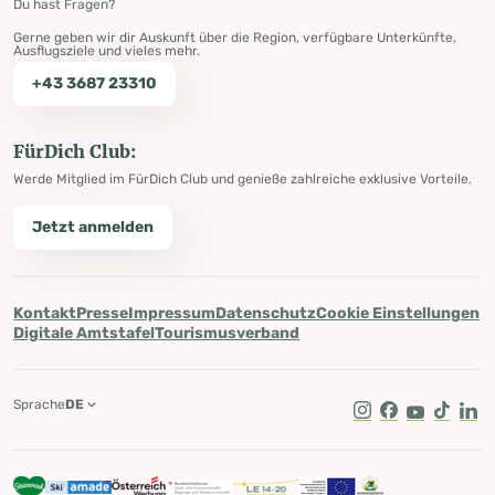
Du hast Fragen?
Gerne geben wir dir Auskunft über die Region, verfügbare Unterkünfte,
Ausflugsziele und vieles mehr.
+43 3687 23310
FürDich Club:
Werde Mitglied im FürDich Club und genieße zahlreiche exklusive Vorteile.
Jetzt anmelden
Kontakt
Presse
Impressum
Datenschutz
Cookie Einstellungen
Digitale Amtstafel
Tourismusverband
Sprache
DE
Instagram
Facebook
Youtube
Tik Tok
Lin