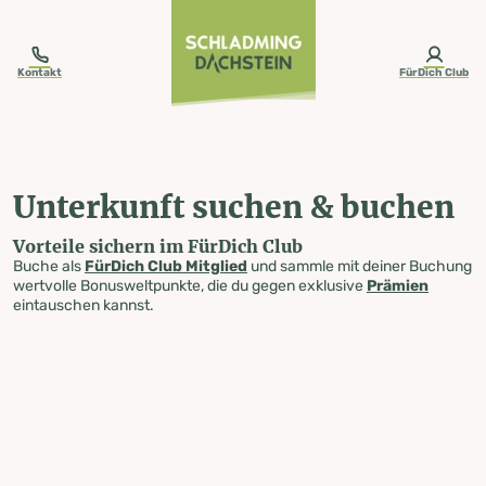
table-of-content.title
Unterkunft suchen & buchen
Zum Inhalt springen
Zum Inhaltsverzeichnis springen
Zur Navigation springen
Kontakt
FürDich Club
Unterkunft suchen & buchen
Vorteile sichern im FürDich Club
Buche als
FürDich Club Mitglied
und sammle mit deiner Buchung
wertvolle Bonusweltpunkte, die du gegen exklusive
Prämien
eintauschen kannst.