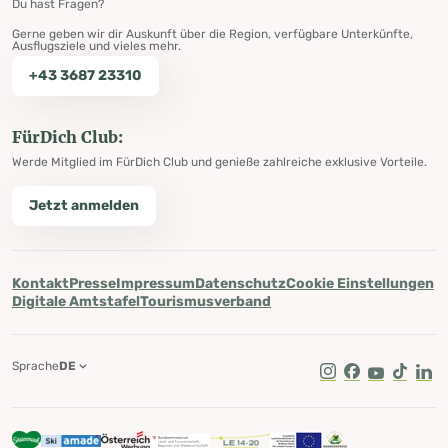
Du hast Fragen?
Gerne geben wir dir Auskunft über die Region, verfügbare Unterkünfte,
Ausflugsziele und vieles mehr.
+43 3687 23310
FürDich Club:
Werde Mitglied im FürDich Club und genieße zahlreiche exklusive Vorteile.
Jetzt anmelden
Kontakt
Presse
Impressum
Datenschutz
Cookie Einstellungen
Digitale Amtstafel
Tourismusverband
Sprache
DE
Instagram
Facebook
Youtube
Tik Tok
Lin