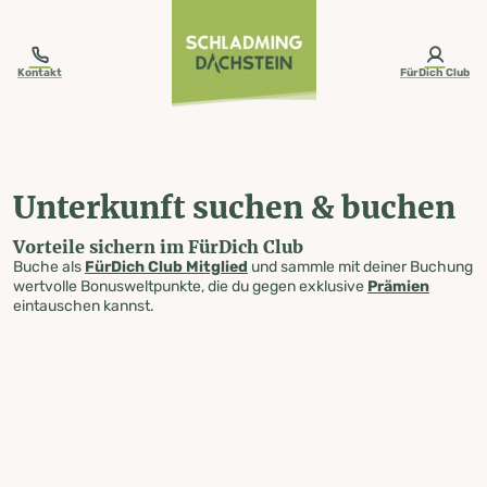
table-of-content.title
Unterkunft suchen & buchen
Zum Inhalt springen
Zum Inhaltsverzeichnis springen
Zur Navigation springen
Kontakt
FürDich Club
Unterkunft suchen & buchen
Vorteile sichern im FürDich Club
Buche als
FürDich Club Mitglied
und sammle mit deiner Buchung
wertvolle Bonusweltpunkte, die du gegen exklusive
Prämien
eintauschen kannst.