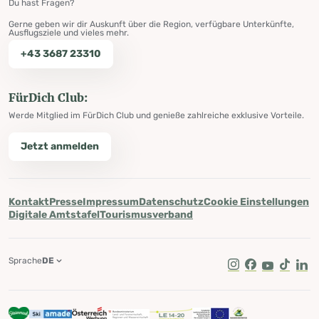
Du hast Fragen?
Gerne geben wir dir Auskunft über die Region, verfügbare Unterkünfte,
Ausflugsziele und vieles mehr.
+43 3687 23310
FürDich Club:
Werde Mitglied im FürDich Club und genieße zahlreiche exklusive Vorteile.
Jetzt anmelden
Kontakt
Presse
Impressum
Datenschutz
Cookie Einstellungen
Digitale Amtstafel
Tourismusverband
Sprache
DE
Instagram
Facebook
Youtube
Tik Tok
Lin