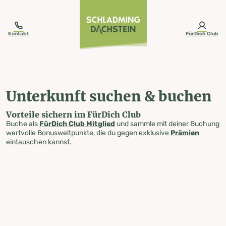
table-of-content.title
Unterkunft suchen & buchen
Zum Inhalt springen
Zum Inhaltsverzeichnis springen
Zur Navigation springen
Kontakt
FürDich Club
Unterkunft suchen & buchen
Vorteile sichern im FürDich Club
Buche als
FürDich Club Mitglied
und sammle mit deiner Buchung
wertvolle Bonusweltpunkte, die du gegen exklusive
Prämien
eintauschen kannst.