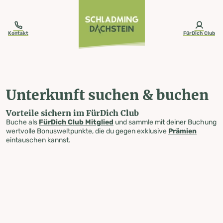
table-of-content.title
Unterkunft suchen & buchen
Zum Inhalt springen
Zum Inhaltsverzeichnis springen
Zur Navigation springen
Kontakt
FürDich Club
Unterkunft suchen & buchen
Vorteile sichern im FürDich Club
Buche als
FürDich Club Mitglied
und sammle mit deiner Buchung
wertvolle Bonusweltpunkte, die du gegen exklusive
Prämien
eintauschen kannst.