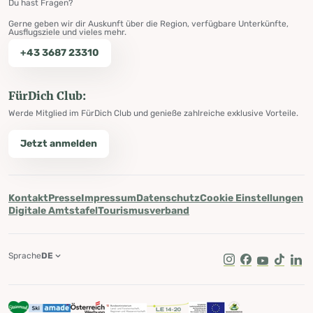
Du hast Fragen?
Gerne geben wir dir Auskunft über die Region, verfügbare Unterkünfte,
Ausflugsziele und vieles mehr.
+43 3687 23310
FürDich Club:
Werde Mitglied im FürDich Club und genieße zahlreiche exklusive Vorteile.
Jetzt anmelden
Kontakt
Presse
Impressum
Datenschutz
Cookie Einstellungen
Digitale Amtstafel
Tourismusverband
Sprache
DE
Instagram
Facebook
Youtube
Tik Tok
Lin