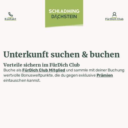
table-of-content.title
Unterkunft suchen & buchen
Zum Inhalt springen
Zum Inhaltsverzeichnis springen
Zur Navigation springen
Kontakt
FürDich Club
Unterkunft suchen & buchen
Vorteile sichern im FürDich Club
Buche als
FürDich Club Mitglied
und sammle mit deiner Buchung
wertvolle Bonusweltpunkte, die du gegen exklusive
Prämien
eintauschen kannst.