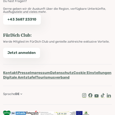
Du hast Fragen?
Gerne geben wir dir Auskunft über die Region, verfügbare Unterkünfte,
Ausflugsziele und vieles mehr.
+43 3687 23310
FürDich Club:
Werde Mitglied im FürDich Club und genieße zahlreiche exklusive Vorteile.
Jetzt anmelden
Kontakt
Presse
Impressum
Datenschutz
Cookie Einstellungen
Digitale Amtstafel
Tourismusverband
Sprache
DE
Instagram
Facebook
Youtube
Tik Tok
Lin