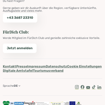
Du hast Fragen?
Gerne geben wir dir Auskunft über die Region, verfügbare Unterkünfte,
Ausflugsziele und vieles mehr.
+43 3687 23310
FürDich Club:
Werde Mitglied im FürDich Club und genieße zahlreiche exklusive Vorteile.
Jetzt anmelden
Kontakt
Presse
Impressum
Datenschutz
Cookie Einstellungen
Digitale Amtstafel
Tourismusverband
Sprache
DE
Instagram
Facebook
Youtube
Tik Tok
Lin