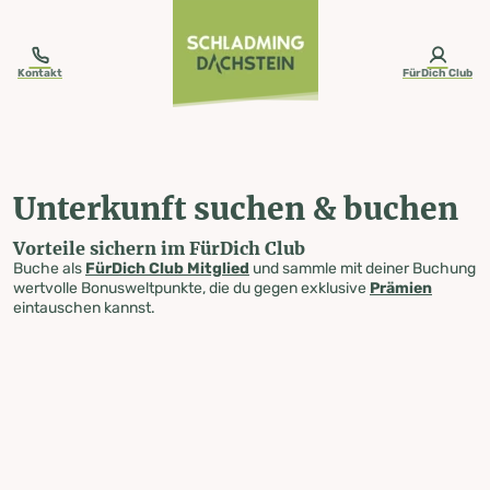
table-of-content.title
Unterkunft suchen & buchen
Zum Inhalt springen
Zum Inhaltsverzeichnis springen
Zur Navigation springen
Kontakt
FürDich Club
Unterkunft suchen & buchen
Vorteile sichern im FürDich Club
Buche als
FürDich Club Mitglied
und sammle mit deiner Buchung
wertvolle Bonusweltpunkte, die du gegen exklusive
Prämien
eintauschen kannst.