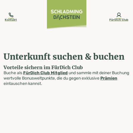
table-of-content.title
Unterkunft suchen & buchen
Zum Inhalt springen
Zum Inhaltsverzeichnis springen
Zur Navigation springen
Kontakt
FürDich Club
Unterkunft suchen & buchen
Vorteile sichern im FürDich Club
Buche als
FürDich Club Mitglied
und sammle mit deiner Buchung
wertvolle Bonusweltpunkte, die du gegen exklusive
Prämien
eintauschen kannst.