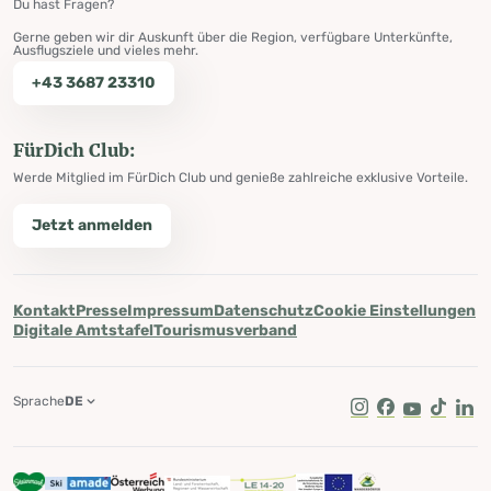
Du hast Fragen?
Gerne geben wir dir Auskunft über die Region, verfügbare Unterkünfte,
Ausflugsziele und vieles mehr.
+43 3687 23310
FürDich Club:
Werde Mitglied im FürDich Club und genieße zahlreiche exklusive Vorteile.
Jetzt anmelden
Kontakt
Presse
Impressum
Datenschutz
Cookie Einstellungen
Digitale Amtstafel
Tourismusverband
Sprache
DE
Instagram
Facebook
Youtube
Tik Tok
Lin