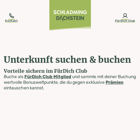
table-of-content.title
Unterkunft suchen & buchen
Zum Inhalt springen
Zum Inhaltsverzeichnis springen
Zur Navigation springen
Kontakt
FürDich Club
Unterkunft suchen & buchen
Vorteile sichern im FürDich Club
Buche als
FürDich Club Mitglied
und sammle mit deiner Buchung
wertvolle Bonusweltpunkte, die du gegen exklusive
Prämien
eintauschen kannst.