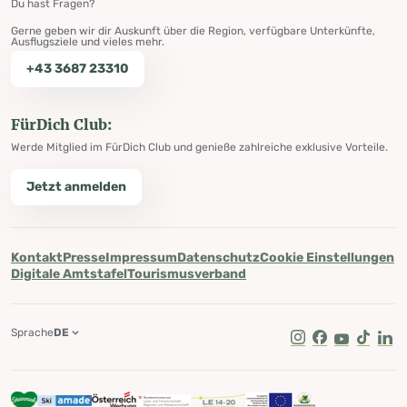
Du hast Fragen?
Gerne geben wir dir Auskunft über die Region, verfügbare Unterkünfte,
Ausflugsziele und vieles mehr.
+43 3687 23310
FürDich Club:
Werde Mitglied im FürDich Club und genieße zahlreiche exklusive Vorteile.
Jetzt anmelden
Kontakt
Presse
Impressum
Datenschutz
Cookie Einstellungen
Digitale Amtstafel
Tourismusverband
Sprache
DE
Instagram
Facebook
Youtube
Tik Tok
Lin