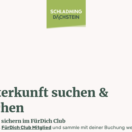
erkunft suchen &
chen
e sichern im FürDich Club
s
FürDich Club Mitglied
und sammle mit deiner Buchung wer