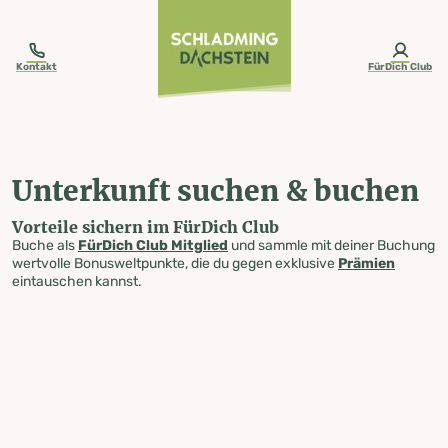
table-of-content.title
Unterkunft suchen & buchen
Zum Inhalt springen
Zum Inhaltsverzeichnis springen
Zur Navigation springen
Kontakt
FürDich Club
Unterkunft suchen & buchen
Vorteile sichern im FürDich Club
Buche als
FürDich Club Mitglied
und sammle mit deiner Buchung
wertvolle Bonusweltpunkte, die du gegen exklusive
Prämien
eintauschen kannst.