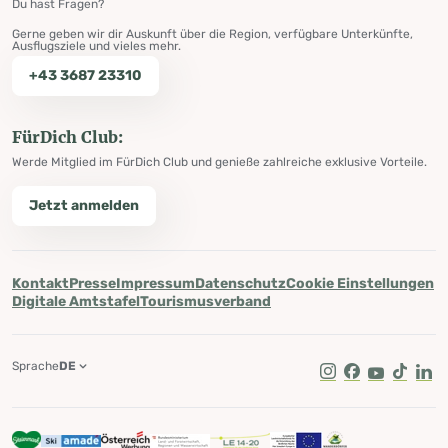
Du hast Fragen?
Gerne geben wir dir Auskunft über die Region, verfügbare Unterkünfte,
Ausflugsziele und vieles mehr.
+43 3687 23310
FürDich Club:
Werde Mitglied im FürDich Club und genieße zahlreiche exklusive Vorteile.
Jetzt anmelden
Kontakt
Presse
Impressum
Datenschutz
Cookie Einstellungen
Digitale Amtstafel
Tourismusverband
Sprache
DE
Instagram
Facebook
Youtube
Tik Tok
Lin