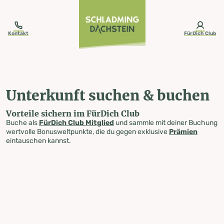
table-of-content.title
Unterkunft suchen & buchen
Zum Inhalt springen
Zum Inhaltsverzeichnis springen
Zur Navigation springen
Kontakt
FürDich Club
Unterkunft suchen & buchen
Vorteile sichern im FürDich Club
Buche als
FürDich Club Mitglied
und sammle mit deiner Buchung
wertvolle Bonusweltpunkte, die du gegen exklusive
Prämien
eintauschen kannst.