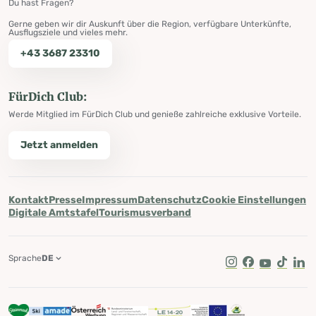
Du hast Fragen?
Gerne geben wir dir Auskunft über die Region, verfügbare Unterkünfte,
Ausflugsziele und vieles mehr.
+43 3687 23310
FürDich Club:
Werde Mitglied im FürDich Club und genieße zahlreiche exklusive Vorteile.
Jetzt anmelden
Kontakt
Presse
Impressum
Datenschutz
Cookie Einstellungen
Digitale Amtstafel
Tourismusverband
Sprache
DE
Instagram
Facebook
Youtube
Tik Tok
Lin