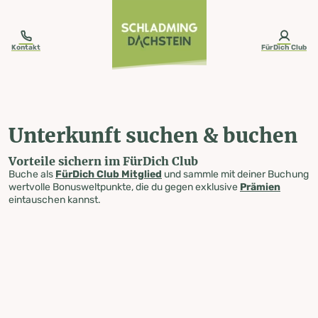
table-of-content.title
Unterkunft suchen & buchen
Zum Inhalt springen
Zum Inhaltsverzeichnis springen
Zur Navigation springen
Kontakt
FürDich Club
Unterkunft suchen & buchen
Vorteile sichern im FürDich Club
Buche als
FürDich Club Mitglied
und sammle mit deiner Buchung
wertvolle Bonusweltpunkte, die du gegen exklusive
Prämien
eintauschen kannst.