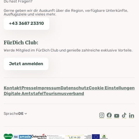
Du hast Fragen?
Gerne geben wir dir Auskunft über die Region, verfügbare Unterkünfte,
Ausflugsziele und vieles mehr.
+43 3687 23310
FürDich Club:
Werde Mitglied im FürDich Club und genieße zahlreiche exklusive Vorteile.
Jetzt anmelden
Kontakt
Presse
Impressum
Datenschutz
Cookie Einstellungen
Digitale Amtstafel
Tourismusverband
Sprache
DE
Instagram
Facebook
Youtube
Tik Tok
Lin