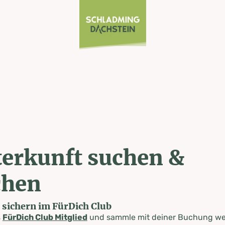
erkunft suchen &
chen
e sichern im FürDich Club
s
FürDich Club Mitglied
und sammle mit deiner Buchung wer