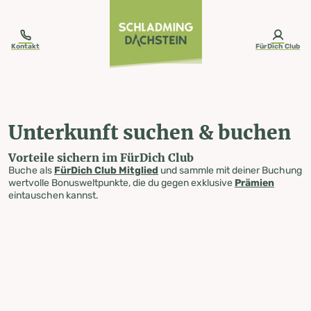
table-of-content.title
Unterkunft suchen & buchen
Zum Inhalt springen
Zum Inhaltsverzeichnis springen
Zur Navigation springen
Kontakt
FürDich Club
Unterkunft suchen & buchen
Vorteile sichern im FürDich Club
Buche als
FürDich Club Mitglied
und sammle mit deiner Buchung
wertvolle Bonusweltpunkte, die du gegen exklusive
Prämien
eintauschen kannst.