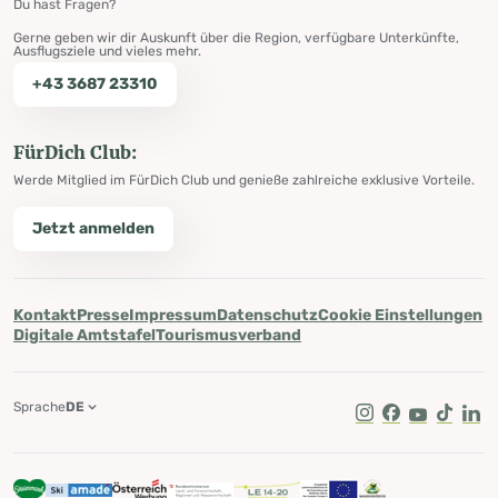
Du hast Fragen?
Gerne geben wir dir Auskunft über die Region, verfügbare Unterkünfte,
Ausflugsziele und vieles mehr.
+43 3687 23310
FürDich Club:
Werde Mitglied im FürDich Club und genieße zahlreiche exklusive Vorteile.
Jetzt anmelden
Kontakt
Presse
Impressum
Datenschutz
Cookie Einstellungen
Digitale Amtstafel
Tourismusverband
Sprache
DE
Instagram
Facebook
Youtube
Tik Tok
Lin