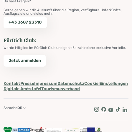
Du hast Fragen?
Gerne geben wir dir Auskunft über die Region, verfügbare Unterkünfte,
Ausflugsziele und vieles mehr.
+43 3687 23310
FürDich Club:
Werde Mitglied im FürDich Club und genieße zahlreiche exklusive Vorteile.
Jetzt anmelden
Kontakt
Presse
Impressum
Datenschutz
Cookie Einstellungen
Digitale Amtstafel
Tourismusverband
Sprache
DE
Instagram
Facebook
Youtube
Tik Tok
Lin