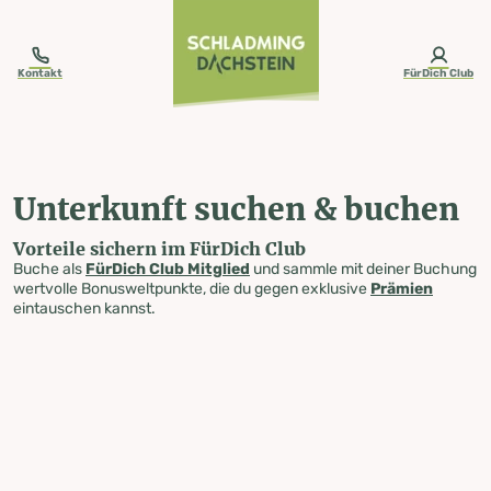
table-of-content.title
Unterkunft suchen & buchen
Zum Inhalt springen
Zum Inhaltsverzeichnis springen
Zur Navigation springen
Kontakt
FürDich Club
Unterkunft suchen & buchen
Vorteile sichern im FürDich Club
Buche als
FürDich Club Mitglied
und sammle mit deiner Buchung
wertvolle Bonusweltpunkte, die du gegen exklusive
Prämien
eintauschen kannst.