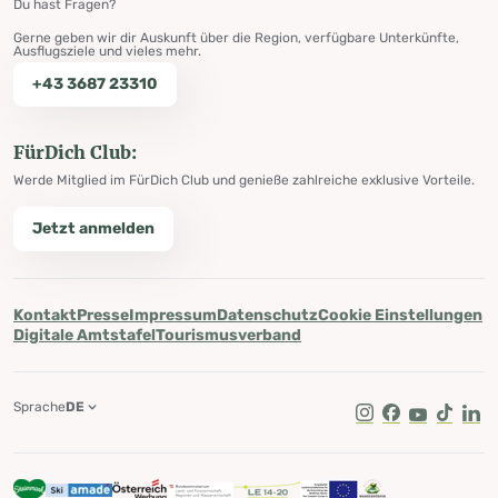
Du hast Fragen?
Gerne geben wir dir Auskunft über die Region, verfügbare Unterkünfte,
Ausflugsziele und vieles mehr.
+43 3687 23310
FürDich Club:
Werde Mitglied im FürDich Club und genieße zahlreiche exklusive Vorteile.
Jetzt anmelden
Kontakt
Presse
Impressum
Datenschutz
Cookie Einstellungen
Digitale Amtstafel
Tourismusverband
Sprache
DE
Instagram
Facebook
Youtube
Tik Tok
Lin