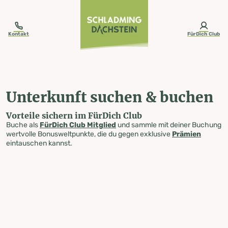
table-of-content.title
Unterkunft suchen & buchen
Zum Inhalt springen
Zum Inhaltsverzeichnis springen
Zur Navigation springen
Kontakt
FürDich Club
Unterkunft suchen & buchen
Vorteile sichern im FürDich Club
Buche als
FürDich Club Mitglied
und sammle mit deiner Buchung
wertvolle Bonusweltpunkte, die du gegen exklusive
Prämien
eintauschen kannst.