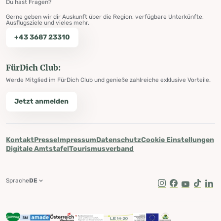
Du hast Fragen?
Gerne geben wir dir Auskunft über die Region, verfügbare Unterkünfte,
Ausflugsziele und vieles mehr.
+43 3687 23310
FürDich Club:
Werde Mitglied im FürDich Club und genieße zahlreiche exklusive Vorteile.
Jetzt anmelden
Kontakt
Presse
Impressum
Datenschutz
Cookie Einstellungen
Digitale Amtstafel
Tourismusverband
Sprache
DE
Instagram
Facebook
Youtube
Tik Tok
Lin