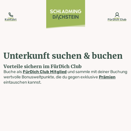
table-of-content.title
Unterkunft suchen & buchen
Zum Inhalt springen
Zum Inhaltsverzeichnis springen
Zur Navigation springen
Kontakt
FürDich Club
Unterkunft suchen & buchen
Vorteile sichern im FürDich Club
Buche als
FürDich Club Mitglied
und sammle mit deiner Buchung
wertvolle Bonusweltpunkte, die du gegen exklusive
Prämien
eintauschen kannst.