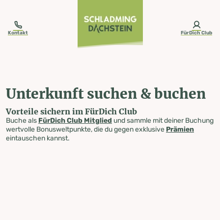
table-of-content.title
Unterkunft suchen & buchen
Zum Inhalt springen
Zum Inhaltsverzeichnis springen
Zur Navigation springen
Kontakt
FürDich Club
Unterkunft suchen & buchen
Vorteile sichern im FürDich Club
Buche als
FürDich Club Mitglied
und sammle mit deiner Buchung
wertvolle Bonusweltpunkte, die du gegen exklusive
Prämien
eintauschen kannst.