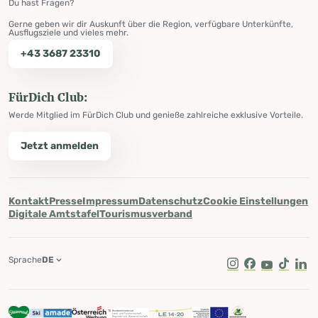
Du hast Fragen?
Gerne geben wir dir Auskunft über die Region, verfügbare Unterkünfte,
Ausflugsziele und vieles mehr.
+43 3687 23310
FürDich Club:
Werde Mitglied im FürDich Club und genieße zahlreiche exklusive Vorteile.
Jetzt anmelden
Kontakt
Presse
Impressum
Datenschutz
Cookie Einstellungen
Digitale Amtstafel
Tourismusverband
Sprache
DE
Instagram
Facebook
Youtube
Tik Tok
Lin