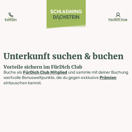
table-of-content.title
Unterkunft suchen & buchen
Zum Inhalt springen
Zum Inhaltsverzeichnis springen
Zur Navigation springen
Kontakt
FürDich Club
Unterkunft suchen & buchen
Vorteile sichern im FürDich Club
Buche als
FürDich Club Mitglied
und sammle mit deiner Buchung
wertvolle Bonusweltpunkte, die du gegen exklusive
Prämien
eintauschen kannst.