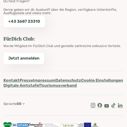
Du hast Fragen?
Gerne geben wir dir Auskunft über die Region, verfügbare Unterkünfte,
Ausflugsziele und vieles mehr.
+43 3687 23310
FürDich Club:
Werde Mitglied im FürDich Club und genieße zahlreiche exklusive Vorteile.
Jetzt anmelden
Kontakt
Presse
Impressum
Datenschutz
Cookie Einstellungen
Digitale Amtstafel
Tourismusverband
Sprache
DE
Instagram
Facebook
Youtube
Tik Tok
Lin