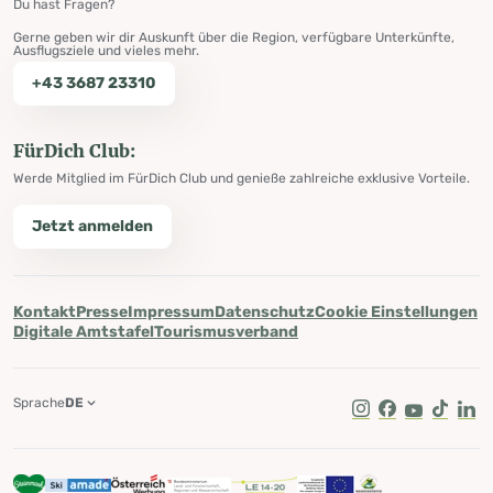
Du hast Fragen?
Gerne geben wir dir Auskunft über die Region, verfügbare Unterkünfte,
Ausflugsziele und vieles mehr.
+43 3687 23310
FürDich Club:
Werde Mitglied im FürDich Club und genieße zahlreiche exklusive Vorteile.
Jetzt anmelden
Kontakt
Presse
Impressum
Datenschutz
Cookie Einstellungen
Digitale Amtstafel
Tourismusverband
Sprache
DE
Instagram
Facebook
Youtube
Tik Tok
Lin