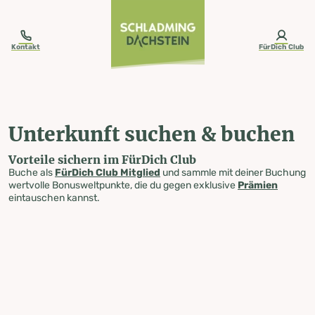
table-of-content.title
Unterkunft suchen & buchen
Zum Inhalt springen
Zum Inhaltsverzeichnis springen
Zur Navigation springen
Kontakt
FürDich Club
Unterkunft suchen & buchen
Vorteile sichern im FürDich Club
Buche als
FürDich Club Mitglied
und sammle mit deiner Buchung
wertvolle Bonusweltpunkte, die du gegen exklusive
Prämien
eintauschen kannst.