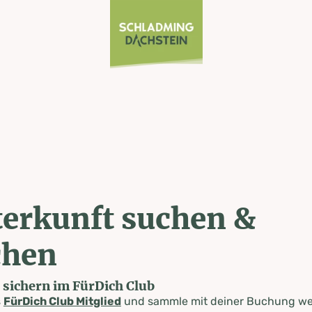
erkunft suchen &
chen
e sichern im FürDich Club
s
FürDich Club Mitglied
und sammle mit deiner Buchung wer