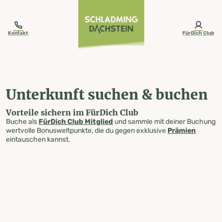
table-of-content.title
Unterkunft suchen & buchen
Zum Inhalt springen
Zum Inhaltsverzeichnis springen
Zur Navigation springen
Kontakt
FürDich Club
Unterkunft suchen & buchen
Vorteile sichern im FürDich Club
Buche als
FürDich Club Mitglied
und sammle mit deiner Buchung
wertvolle Bonusweltpunkte, die du gegen exklusive
Prämien
eintauschen kannst.