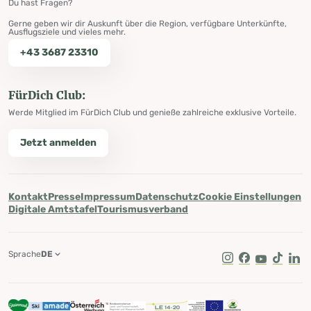
Du hast Fragen?
Gerne geben wir dir Auskunft über die Region, verfügbare Unterkünfte,
Ausflugsziele und vieles mehr.
+43 3687 23310
FürDich Club:
Werde Mitglied im FürDich Club und genieße zahlreiche exklusive Vorteile.
Jetzt anmelden
Kontakt
Presse
Impressum
Datenschutz
Cookie Einstellungen
Digitale Amtstafel
Tourismusverband
Sprache
DE
Instagram
Facebook
Youtube
Tik Tok
Lin