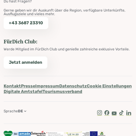
Du hast Fragen?
Gerne geben wir dir Auskunft über die Region, verfügbare Unterkünfte,
Ausflugsziele und vieles mehr.
+43 3687 23310
FürDich Club:
Werde Mitglied im FürDich Club und genieße zahlreiche exklusive Vorteile.
Jetzt anmelden
Kontakt
Presse
Impressum
Datenschutz
Cookie Einstellungen
Digitale Amtstafel
Tourismusverband
Sprache
DE
Instagram
Facebook
Youtube
Tik Tok
Lin