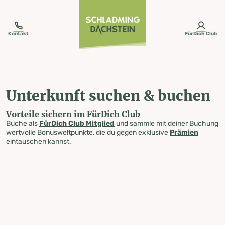
table-of-content.title
Unterkunft suchen & buchen
Zum Inhalt springen
Zum Inhaltsverzeichnis springen
Zur Navigation springen
Kontakt
FürDich Club
Unterkunft suchen & buchen
Vorteile sichern im FürDich Club
Buche als
FürDich Club Mitglied
und sammle mit deiner Buchung
wertvolle Bonusweltpunkte, die du gegen exklusive
Prämien
eintauschen kannst.