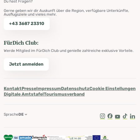
Du hast Fragen?
Gerne geben wir dir Auskunft über die Region, verfügbare Unterkünfte,
Ausflugsziele und vieles mehr.
+43 3687 23310
FürDich Club:
Werde Mitglied im FürDich Club und genieße zahlreiche exklusive Vorteile.
Jetzt anmelden
Kontakt
Presse
Impressum
Datenschutz
Cookie Einstellungen
Digitale Amtstafel
Tourismusverband
Sprache
DE
Instagram
Facebook
Youtube
Tik Tok
Lin