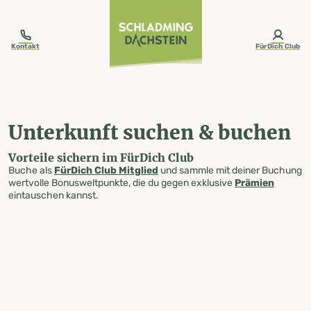
table-of-content.title
Unterkunft suchen & buchen
Zum Inhalt springen
Zum Inhaltsverzeichnis springen
Zur Navigation springen
Kontakt
FürDich Club
Unterkunft suchen & buchen
Vorteile sichern im FürDich Club
Buche als
FürDich Club Mitglied
und sammle mit deiner Buchung
wertvolle Bonusweltpunkte, die du gegen exklusive
Prämien
eintauschen kannst.