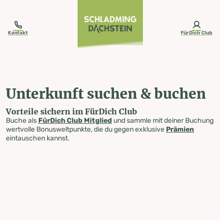
table-of-content.title
Unterkunft suchen & buchen
Zum Inhalt springen
Zum Inhaltsverzeichnis springen
Zur Navigation springen
Kontakt
FürDich Club
Unterkunft suchen & buchen
Vorteile sichern im FürDich Club
Buche als
FürDich Club Mitglied
und sammle mit deiner Buchung
wertvolle Bonusweltpunkte, die du gegen exklusive
Prämien
eintauschen kannst.