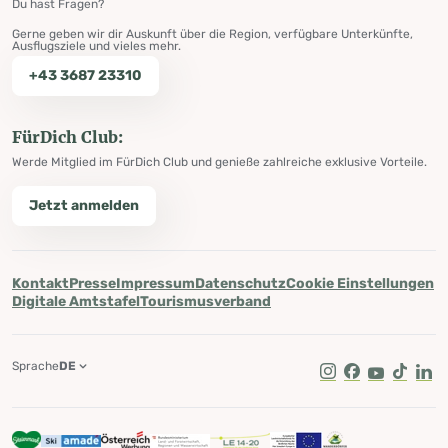
Du hast Fragen?
Gerne geben wir dir Auskunft über die Region, verfügbare Unterkünfte,
Ausflugsziele und vieles mehr.
+43 3687 23310
FürDich Club:
Werde Mitglied im FürDich Club und genieße zahlreiche exklusive Vorteile.
Jetzt anmelden
Kontakt
Presse
Impressum
Datenschutz
Cookie Einstellungen
Digitale Amtstafel
Tourismusverband
Sprache
DE
Instagram
Facebook
Youtube
Tik Tok
Lin