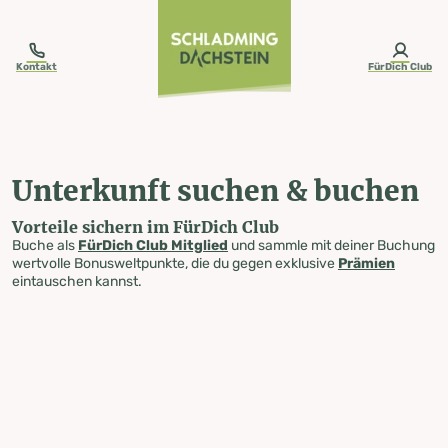
table-of-content.title
Unterkunft suchen & buchen
Zum Inhalt springen
Zum Inhaltsverzeichnis springen
Zur Navigation springen
Kontakt
FürDich Club
Unterkunft suchen & buchen
Vorteile sichern im FürDich Club
Buche als
FürDich Club Mitglied
und sammle mit deiner Buchung
wertvolle Bonusweltpunkte, die du gegen exklusive
Prämien
eintauschen kannst.