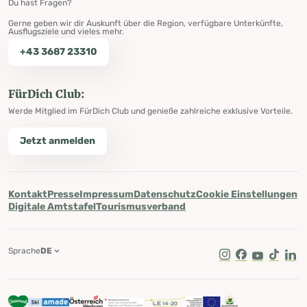
Du hast Fragen?
Gerne geben wir dir Auskunft über die Region, verfügbare Unterkünfte,
Ausflugsziele und vieles mehr.
+43 3687 23310
FürDich Club:
Werde Mitglied im FürDich Club und genieße zahlreiche exklusive Vorteile.
Jetzt anmelden
Kontakt
Presse
Impressum
Datenschutz
Cookie Einstellungen
Digitale Amtstafel
Tourismusverband
Sprache
DE
Instagram
Facebook
Youtube
Tik Tok
Lin