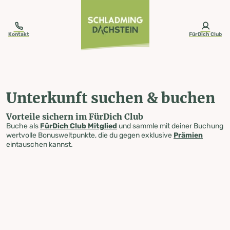
table-of-content.title
Unterkunft suchen & buchen
Zum Inhalt springen
Zum Inhaltsverzeichnis springen
Zur Navigation springen
Kontakt
FürDich Club
Unterkunft suchen & buchen
Vorteile sichern im FürDich Club
Buche als
FürDich Club Mitglied
und sammle mit deiner Buchung
wertvolle Bonusweltpunkte, die du gegen exklusive
Prämien
eintauschen kannst.