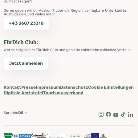
Du hast Fragen?
Gerne geben wir dir Auskunft über die Region, verfügbare Unterkünfte,
Ausflugsziele und vieles mehr.
+43 3687 23310
FürDich Club:
Werde Mitglied im FürDich Club und genieße zahlreiche exklusive Vorteile.
Jetzt anmelden
Kontakt
Presse
Impressum
Datenschutz
Cookie Einstellungen
Digitale Amtstafel
Tourismusverband
Sprache
DE
Instagram
Facebook
Youtube
Tik Tok
Lin