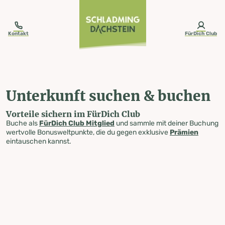
table-of-content.title
Unterkunft suchen & buchen
Zum Inhalt springen
Zum Inhaltsverzeichnis springen
Zur Navigation springen
Kontakt
FürDich Club
Unterkunft suchen & buchen
Vorteile sichern im FürDich Club
Buche als
FürDich Club Mitglied
und sammle mit deiner Buchung
wertvolle Bonusweltpunkte, die du gegen exklusive
Prämien
eintauschen kannst.