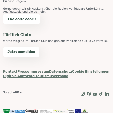
Du hast Fragen?
Gerne geben wir dir Auskunft über die Region, verfügbare Unterkünfte,
Ausflugsziele und vieles mehr.
+43 3687 23310
FürDich Club:
Werde Mitglied im FürDich Club und genieße zahlreiche exklusive Vorteile.
Jetzt anmelden
Kontakt
Presse
Impressum
Datenschutz
Cookie Einstellungen
Digitale Amtstafel
Tourismusverband
Sprache
DE
Instagram
Facebook
Youtube
Tik Tok
Lin