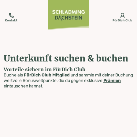
table-of-content.title
Unterkunft suchen & buchen
Zum Inhalt springen
Zum Inhaltsverzeichnis springen
Zur Navigation springen
Kontakt
FürDich Club
Unterkunft suchen & buchen
Vorteile sichern im FürDich Club
Buche als
FürDich Club Mitglied
und sammle mit deiner Buchung
wertvolle Bonusweltpunkte, die du gegen exklusive
Prämien
eintauschen kannst.