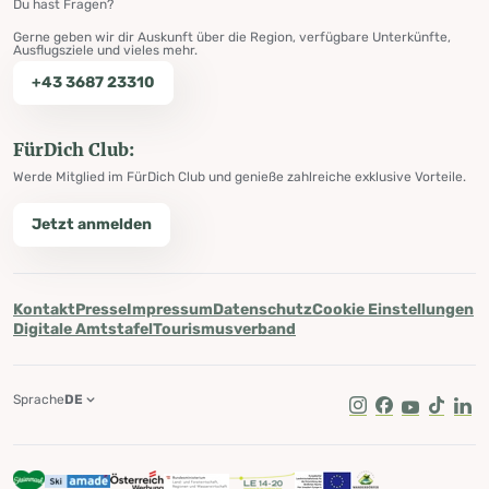
Du hast Fragen?
Gerne geben wir dir Auskunft über die Region, verfügbare Unterkünfte,
Ausflugsziele und vieles mehr.
+43 3687 23310
FürDich Club:
Werde Mitglied im FürDich Club und genieße zahlreiche exklusive Vorteile.
Jetzt anmelden
Kontakt
Presse
Impressum
Datenschutz
Cookie Einstellungen
Digitale Amtstafel
Tourismusverband
Sprache
DE
Instagram
Facebook
Youtube
Tik Tok
Lin