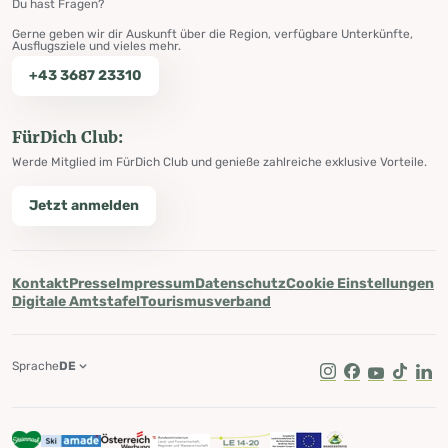
Du hast Fragen?
Gerne geben wir dir Auskunft über die Region, verfügbare Unterkünfte,
Ausflugsziele und vieles mehr.
+43 3687 23310
FürDich Club:
Werde Mitglied im FürDich Club und genieße zahlreiche exklusive Vorteile.
Jetzt anmelden
Kontakt
Presse
Impressum
Datenschutz
Cookie Einstellungen
Digitale Amtstafel
Tourismusverband
Sprache
DE
Instagram
Facebook
Youtube
Tik Tok
Lin