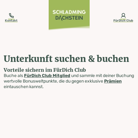
table-of-content.title
Unterkunft suchen & buchen
Zum Inhalt springen
Zum Inhaltsverzeichnis springen
Zur Navigation springen
Kontakt
FürDich Club
Unterkunft suchen & buchen
Vorteile sichern im FürDich Club
Buche als
FürDich Club Mitglied
und sammle mit deiner Buchung
wertvolle Bonusweltpunkte, die du gegen exklusive
Prämien
eintauschen kannst.