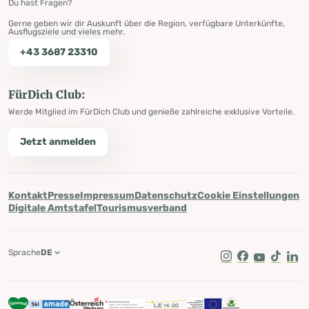
Du hast Fragen?
Gerne geben wir dir Auskunft über die Region, verfügbare Unterkünfte,
Ausflugsziele und vieles mehr.
+43 3687 23310
FürDich Club:
Werde Mitglied im FürDich Club und genieße zahlreiche exklusive Vorteile.
Jetzt anmelden
Kontakt
Presse
Impressum
Datenschutz
Cookie Einstellungen
Digitale Amtstafel
Tourismusverband
Sprache
DE
Instagram
Facebook
Youtube
Tik Tok
Lin