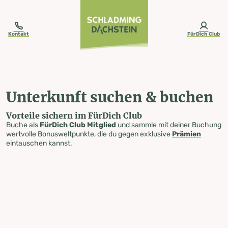
table-of-content.title
Unterkunft suchen & buchen
Zum Inhalt springen
Zum Inhaltsverzeichnis springen
Zur Navigation springen
Kontakt
FürDich Club
Unterkunft suchen & buchen
Vorteile sichern im FürDich Club
Buche als
FürDich Club Mitglied
und sammle mit deiner Buchung
wertvolle Bonusweltpunkte, die du gegen exklusive
Prämien
eintauschen kannst.