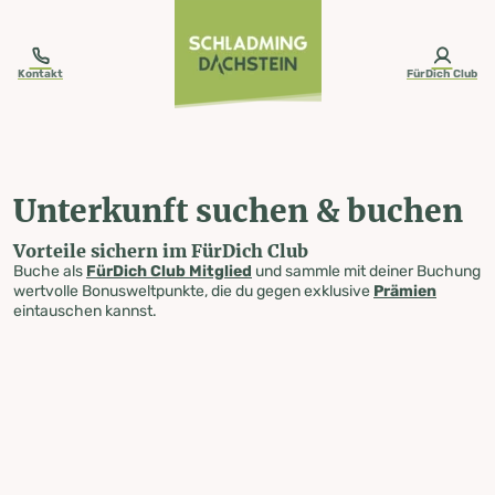
table-of-content.title
Unterkunft suchen & buchen
Zum Inhalt springen
Zum Inhaltsverzeichnis springen
Zur Navigation springen
Kontakt
FürDich Club
Unterkunft suchen & buchen
Vorteile sichern im FürDich Club
Buche als
FürDich Club Mitglied
und sammle mit deiner Buchung
wertvolle Bonusweltpunkte, die du gegen exklusive
Prämien
eintauschen kannst.