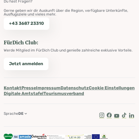
Du hast Fragen?
Gerne geben wir dir Auskunft über die Region, verfügbare Unterkünfte,
Ausflugsziele und vieles mehr.
+43 3687 23310
FürDich Club:
Werde Mitglied im FürDich Club und genieße zahlreiche exklusive Vorteile.
Jetzt anmelden
Kontakt
Presse
Impressum
Datenschutz
Cookie Einstellungen
Digitale Amtstafel
Tourismusverband
Sprache
DE
Instagram
Facebook
Youtube
Tik Tok
Lin