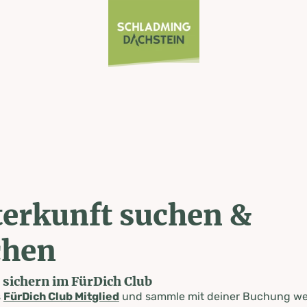
erkunft suchen &
chen
e sichern im FürDich Club
s
FürDich Club Mitglied
und sammle mit deiner Buchung wer