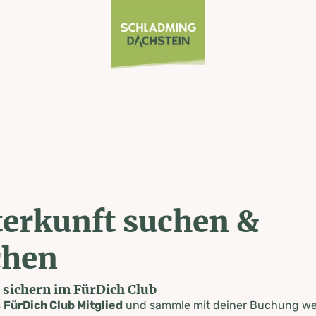
erkunft suchen &
chen
e sichern im FürDich Club
s
FürDich Club Mitglied
und sammle mit deiner Buchung wer