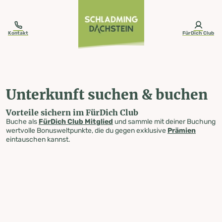
table-of-content.title
Unterkunft suchen & buchen
Zum Inhalt springen
Zum Inhaltsverzeichnis springen
Zur Navigation springen
Kontakt
FürDich Club
Unterkunft suchen & buchen
Vorteile sichern im FürDich Club
Buche als
FürDich Club Mitglied
und sammle mit deiner Buchung
wertvolle Bonusweltpunkte, die du gegen exklusive
Prämien
eintauschen kannst.