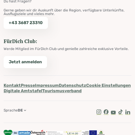
Du hast Fragen?
Gerne geben wir dir Auskunft über die Region, verfügbare Unterkünfte,
Ausflugsziele und vieles mehr.
+43 3687 23310
FürDich Club:
Werde Mitglied im FürDich Club und genieße zahlreiche exklusive Vorteile.
Jetzt anmelden
Kontakt
Presse
Impressum
Datenschutz
Cookie Einstellungen
Digitale Amtstafel
Tourismusverband
Sprache
DE
Instagram
Facebook
Youtube
Tik Tok
Lin