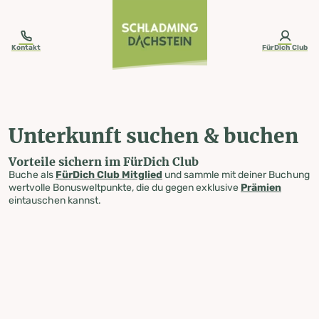
table-of-content.title
Unterkunft suchen & buchen
Zum Inhalt springen
Zum Inhaltsverzeichnis springen
Zur Navigation springen
Kontakt
FürDich Club
Unterkunft suchen & buchen
Vorteile sichern im FürDich Club
Buche als
FürDich Club Mitglied
und sammle mit deiner Buchung
wertvolle Bonusweltpunkte, die du gegen exklusive
Prämien
eintauschen kannst.