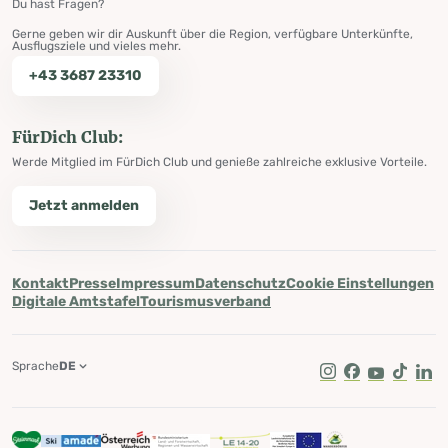
Du hast Fragen?
Gerne geben wir dir Auskunft über die Region, verfügbare Unterkünfte,
Ausflugsziele und vieles mehr.
+43 3687 23310
FürDich Club:
Werde Mitglied im FürDich Club und genieße zahlreiche exklusive Vorteile.
Jetzt anmelden
Kontakt
Presse
Impressum
Datenschutz
Cookie Einstellungen
Digitale Amtstafel
Tourismusverband
Sprache
DE
Instagram
Facebook
Youtube
Tik Tok
Lin