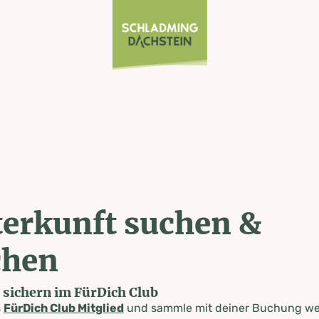
erkunft suchen &
chen
e sichern im FürDich Club
s
FürDich Club Mitglied
und sammle mit deiner Buchung wer