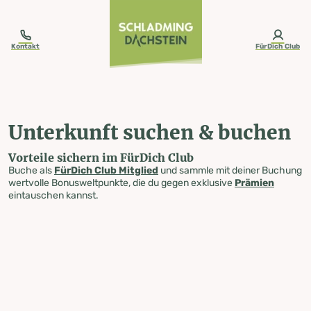
table-of-content.title
Unterkunft suchen & buchen
Zum Inhalt springen
Zum Inhaltsverzeichnis springen
Zur Navigation springen
Kontakt
FürDich Club
Unterkunft suchen & buchen
Vorteile sichern im FürDich Club
Buche als
FürDich Club Mitglied
und sammle mit deiner Buchung
wertvolle Bonusweltpunkte, die du gegen exklusive
Prämien
eintauschen kannst.