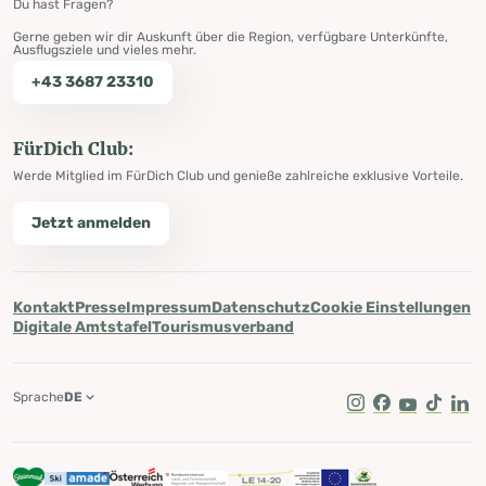
Du hast Fragen?
Gerne geben wir dir Auskunft über die Region, verfügbare Unterkünfte,
Ausflugsziele und vieles mehr.
+43 3687 23310
FürDich Club:
Werde Mitglied im FürDich Club und genieße zahlreiche exklusive Vorteile.
Jetzt anmelden
Kontakt
Presse
Impressum
Datenschutz
Cookie Einstellungen
Digitale Amtstafel
Tourismusverband
Sprache
DE
Instagram
Facebook
Youtube
Tik Tok
Lin