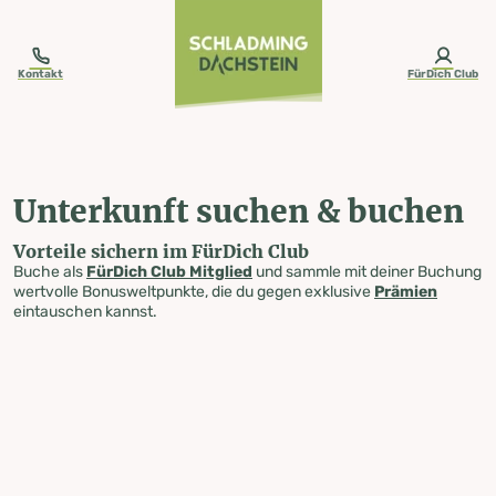
table-of-content.title
Unterkunft suchen & buchen
Zum Inhalt springen
Zum Inhaltsverzeichnis springen
Zur Navigation springen
Kontakt
FürDich Club
Unterkunft suchen & buchen
Vorteile sichern im FürDich Club
Buche als
FürDich Club Mitglied
und sammle mit deiner Buchung
wertvolle Bonusweltpunkte, die du gegen exklusive
Prämien
eintauschen kannst.