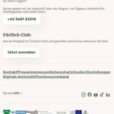
Du hast Fragen?
Gerne geben wir dir Auskunft über die Region, verfügbare Unterkünfte,
Ausflugsziele und vieles mehr.
+43 3687 23310
FürDich Club:
Werde Mitglied im FürDich Club und genieße zahlreiche exklusive Vorteile.
Jetzt anmelden
Kontakt
Presse
Impressum
Datenschutz
Cookie Einstellungen
Digitale Amtstafel
Tourismusverband
Sprache
DE
Instagram
Facebook
Youtube
Tik Tok
Lin