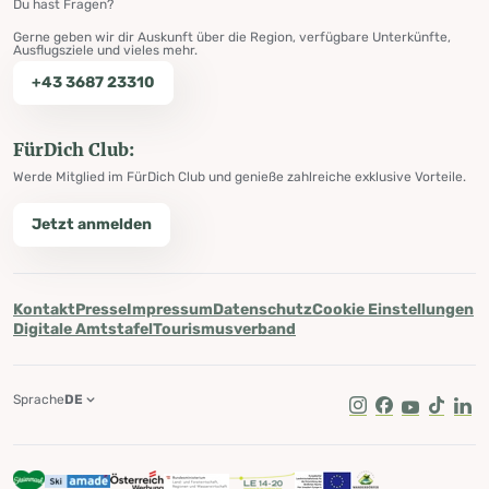
Du hast Fragen?
Gerne geben wir dir Auskunft über die Region, verfügbare Unterkünfte,
Ausflugsziele und vieles mehr.
+43 3687 23310
FürDich Club:
Werde Mitglied im FürDich Club und genieße zahlreiche exklusive Vorteile.
Jetzt anmelden
Kontakt
Presse
Impressum
Datenschutz
Cookie Einstellungen
Digitale Amtstafel
Tourismusverband
Sprache
DE
Instagram
Facebook
Youtube
Tik Tok
Lin