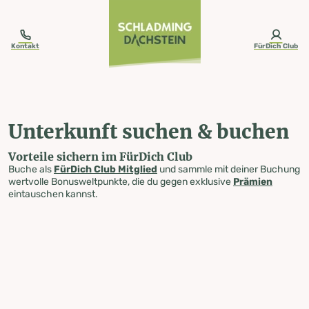
table-of-content.title
Unterkunft suchen & buchen
Zum Inhalt springen
Zum Inhaltsverzeichnis springen
Zur Navigation springen
Kontakt
FürDich Club
Unterkunft suchen & buchen
Vorteile sichern im FürDich Club
Buche als
FürDich Club Mitglied
und sammle mit deiner Buchung
wertvolle Bonusweltpunkte, die du gegen exklusive
Prämien
eintauschen kannst.