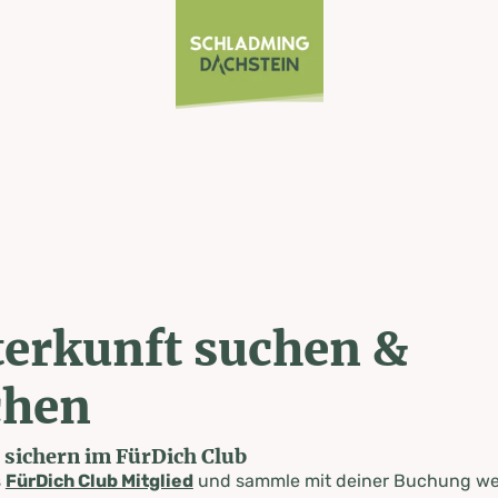
erkunft suchen &
chen
e sichern im FürDich Club
s
FürDich Club Mitglied
und sammle mit deiner Buchung wer