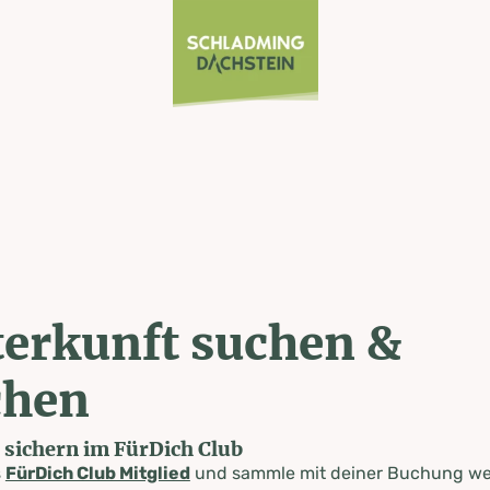
erkunft suchen &
chen
e sichern im FürDich Club
s
FürDich Club Mitglied
und sammle mit deiner Buchung wer