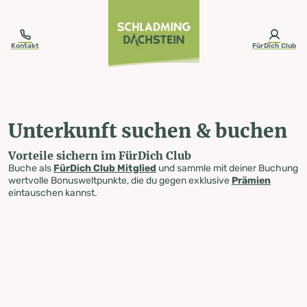
table-of-content.title
Unterkunft suchen & buchen
Zum Inhalt springen
Zum Inhaltsverzeichnis springen
Zur Navigation springen
Kontakt
FürDich Club
Unterkunft suchen & buchen
Vorteile sichern im FürDich Club
Buche als
FürDich Club Mitglied
und sammle mit deiner Buchung
wertvolle Bonusweltpunkte, die du gegen exklusive
Prämien
eintauschen kannst.