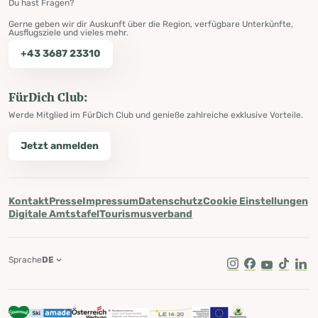
Du hast Fragen?
Gerne geben wir dir Auskunft über die Region, verfügbare Unterkünfte,
Ausflugsziele und vieles mehr.
+43 3687 23310
FürDich Club:
Werde Mitglied im FürDich Club und genieße zahlreiche exklusive Vorteile.
Jetzt anmelden
Kontakt
Presse
Impressum
Datenschutz
Cookie Einstellungen
Digitale Amtstafel
Tourismusverband
Sprache
DE
Instagram
Facebook
Youtube
Tik Tok
Lin