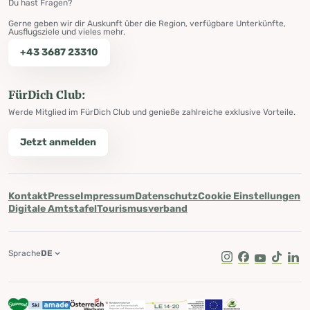
Du hast Fragen?
Gerne geben wir dir Auskunft über die Region, verfügbare Unterkünfte,
Ausflugsziele und vieles mehr.
+43 3687 23310
FürDich Club:
Werde Mitglied im FürDich Club und genieße zahlreiche exklusive Vorteile.
Jetzt anmelden
Kontakt
Presse
Impressum
Datenschutz
Cookie Einstellungen
Digitale Amtstafel
Tourismusverband
Sprache
DE
Instagram
Facebook
Youtube
Tik Tok
Lin