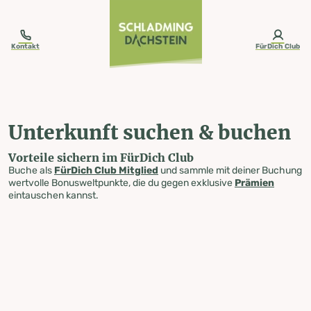
table-of-content.title
Unterkunft suchen & buchen
Zum Inhalt springen
Zum Inhaltsverzeichnis springen
Zur Navigation springen
Kontakt
FürDich Club
Unterkunft suchen & buchen
Vorteile sichern im FürDich Club
Buche als
FürDich Club Mitglied
und sammle mit deiner Buchung
wertvolle Bonusweltpunkte, die du gegen exklusive
Prämien
eintauschen kannst.