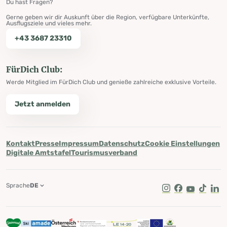
Du hast Fragen?
Gerne geben wir dir Auskunft über die Region, verfügbare Unterkünfte,
Ausflugsziele und vieles mehr.
+43 3687 23310
FürDich Club:
Werde Mitglied im FürDich Club und genieße zahlreiche exklusive Vorteile.
Jetzt anmelden
Kontakt
Presse
Impressum
Datenschutz
Cookie Einstellungen
Digitale Amtstafel
Tourismusverband
Sprache
DE
Instagram
Facebook
Youtube
Tik Tok
Lin