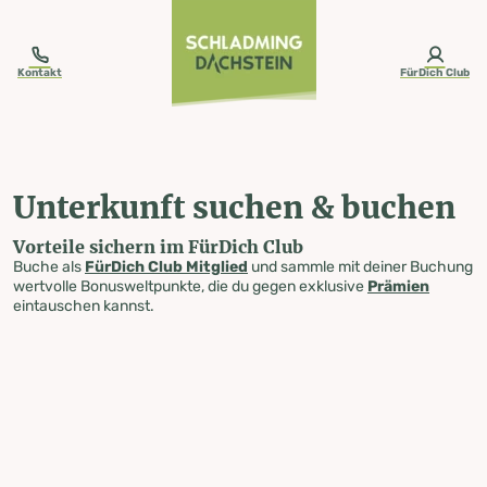
table-of-content.title
Unterkunft suchen & buchen
Zum Inhalt springen
Zum Inhaltsverzeichnis springen
Zur Navigation springen
Kontakt
FürDich Club
Unterkunft suchen & buchen
Vorteile sichern im FürDich Club
Buche als
FürDich Club Mitglied
und sammle mit deiner Buchung
wertvolle Bonusweltpunkte, die du gegen exklusive
Prämien
eintauschen kannst.